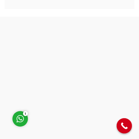
Müşteri Temsilcisi
Cevap Yaz
1