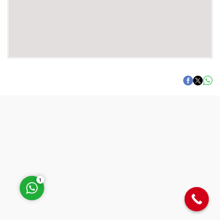
Müşteri Temsilcisi
Cevap Yaz
1